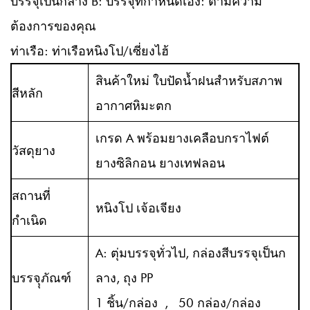
บรรจุเป็นกลาง B: บรรจุที่กำหนดเอง: ตามความ
ต้องการของคุณ
ท่าเรือ: ท่าเรือหนิงโป/เซี่ยงไฮ้
สินค้าใหม่ ใบปัดน้ำฝนสำหรับสภาพ
สีหลัก
อากาศหิมะตก
เกรด A พร้อมยางเคลือบกราไฟต์
วัสดุยาง
ยางซิลิกอน ยางเทฟลอน
สถานที่
หนิงโป เจ้อเจียง
กำเนิด
A: ตุ่มบรรจุทั่วไป, กล่องสีบรรจุเป็นก
บรรจุุภัณฑ์
ลาง, ถุง PP
1 ชิ้น/กล่อง , 50 กล่อง/กล่อง