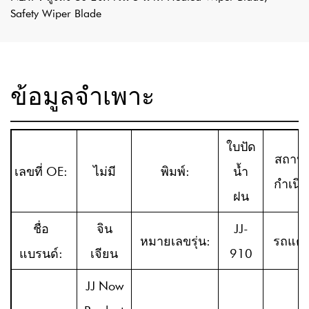
Safety Wiper Blade
ข้อมูลจำเพาะ
ใบปัด
สถานที
เลขที่ OE:
ไม่มี
พิมพ์:
น้ำ
กำเนิด
ฝน
ชื่อ
จิน
JJ-
หมายเลขรุ่น:
รถแต่ง
แบรนด์:
เจียน
910
JJ Now