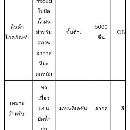
Product
ใบปัด
น้ำฝน
สินค้า
5000
สำหรับ
ขั้นต่ำ:
OEM
โภคภัณฑ์:
ชิ้น
สภาพ
อากาศ
หิมะ
ตกหนัก
ขอ
เกี่ยว
เหมาะ
แขน
แอปพลิเคชัน:
สากล
สี:
สำหรับ:
ปัดน้ำ
ฝน