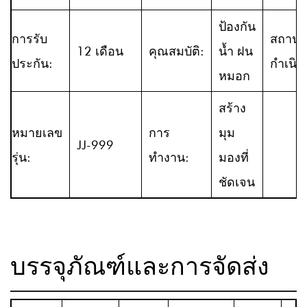
ป้องกัน
การรับ
สถานที
12 เดือน
คุณสมบัติ:
น้ำ ฝน
ประกัน:
กำเนิด
หมอก
สร้าง
หมายเลข
การ
มุม
JJ-999
รุ่น:
ทำงาน:
มองที่
ชัดเจน
บรรจุภัณฑ์และการจัดส่ง