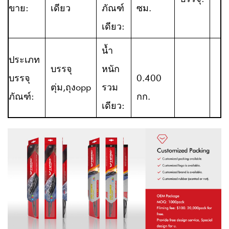
ขาย:
เดียว
ภัณฑ์
ซม.
เดียว:
น้ำ
ประเภท
บรรจุ
หนัก
บรรจุ
0.400
ตุ่ม,ถุงopp
รวม
ภัณฑ์:
กก.
เดียว: