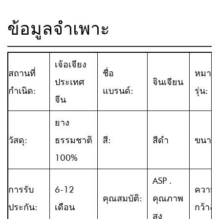
ข้อมูลจำเพาะ
เจ้อเจียง
สถานที่
ชื่อ
หมาย
ประเทศ
จินเจียน
กำเนิด:
แบรนด์:
รุ่น:
จีน
ยาง
วัสดุ:
ธรรมชาติ
สี:
สีดำ
ขนาด
100%
ASP .
การรับ
6-12
ความ
คุณสมบัติ:
คุณภาพ
ประกัน:
เดือน
กว้าง:
สูง