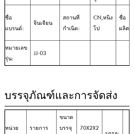
ชื่อ
สถานที่
CN,หนิง
ชื่อ
จินเจียน
แบรนด์:
กำเนิด:
โป
ผลิตภ
หมายเลข
JJ-03
รุ่น:
บรรจุภัณฑ์และการจัดส่ง
ขนาด
หน่วย
รายการ
บรรจุ
70X2X2
บรรจุ: